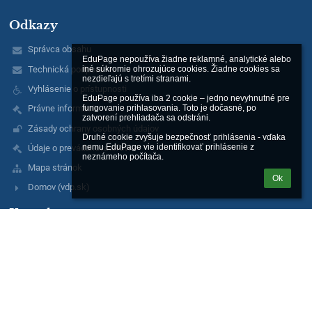
Odkazy
Správca obsahu
EduPage nepoužíva žiadne reklamné, analytické alebo 
Technická podpora
iné súkromie ohrozujúce cookies. Žiadne cookies sa 
nezdieľajú s tretími stranami.

Vyhlásenie o prístupnosti
EduPage používa iba 2 cookie – jedno nevyhnutné pre 
fungovanie prihlasovania. Toto je dočasné, po 
Právne informácie
zatvorení prehliadača sa odstráni.

Zásady ochrany osobných údajov
Druhé cookie zvyšuje bezpečnosť prihlásenia - vďaka 
nemu EduPage vie identifikovať prihlásenie z 
Údaje o prevádzkovateľovi
neznámeho počítača.
Mapa stránok
Ok
Domov (vdp.sk)
Kontakty
Spojená škola sv. Vincenta de Paul
info@vdp.sk
admin@vdp.sk
+421 2 4342 7453