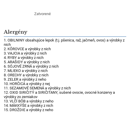
Zatvorené
Alergény
1. OBILNINY obsahujúce lepok (t.j. pšenica, raž, jačmeň, ovos) a výrobky z
nich
2. KÔROVCE a výrobky z nich
3. VAJCIA a výrobky z nich
4. RYBY a výrobky z nich
5. ARAŠIDY a výrobky z nich
6. SÓJOVÉ ZRNÁ a výrobky z nich
7. MLIEKO a výrobky z nich
8. ORECHY a výrobky z nich
9. ZELER a výrobky z neho
10. HORČICA a výrobky z nej
11. SEZAMOVÉ SEMENÁ a výrobky z nich
12. OXID SIRIČITÝ a SIRIČITANY, sušené ovocie, ovocné konzervy a
výrobky zo zemiakov
13. VLČÍ BÔB a výrobky z neho
14. MÄKKÝŠE a výrobky z nich
15. DROŽDIE a výrobky z neho